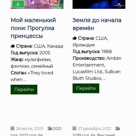
Земля до начала
Мой маленький
времён
пони: Прогулка
принцессы
Страна:
США,
Ирландия
Страна:
США, Канада
Год выпуска:
1988
Год выпуска:
2005
Производство:
Amblin
Жанр:
мультфильм,
Entertainment,
фэнтези, семейный
Lucasfilm Ltd., Sullivan
Слоган:
«They loved
Bluth Studios, ...
when ...
Перейти
Перейти
26 июля, 2025
2021
27 декабря, 2021
год
,
2022 год
,
6+
,
2019 год
,
6+
,
Высокий