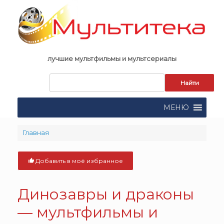
Skip
to
content
лучшие мультфильмы и мультсериалы
Запрос
для
поиска:
МЕНЮ
Главная
Добавить в моё избранное
Динозавры и драконы
— мультфильмы и