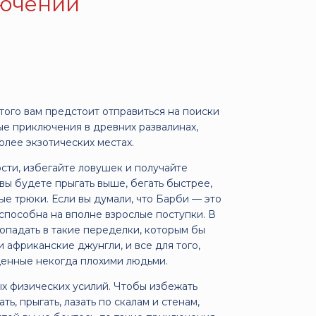
лючений
того вам предстоит отправиться на поиски
ые приключения в древних развалинах,
более экзотических местах.
ости, избегайте ловушек и получайте
ы будете прыгать выше, бегать быстрее,
е трюки. Если вы думали, что Барби — это
 способна на вполне взрослые поступки. В
попадать в такие переделки, которым бы
 африканские джунгли, и все для того,
щенные некогда плохими людьми.
х физических усилий. Чтобы избежать
ь, прыгать, лазать по скалам и стенам,