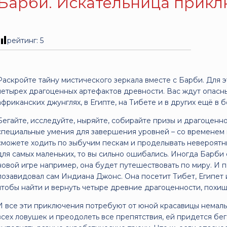
Барби. Искательница прик
рейтинг:
5
Раскройте тайну мистического зеркала вместе с Барби. Для э
четырех драгоценных артефактов древности. Вас ждут опасн
африканских джунглях, в Египте, на Тибете и в других ещё в 
Бегайте, исследуйте, ныряйте, собирайте призы и драгоценн
специальные умения для завершения уровней – со временем в
сможете ходить по зыбучим пескам и проделывать невероятны
для самых маленьких, то вы сильно ошибались. Иногда Барби
новой игре например, она будет путешествовать по миру. И 
позавидовал сам Индиана Джонс. Она посетит Тибет, Египет и
чтобы найти и вернуть четыре древние драгоценности, похи
И все эти приключения потребуют от юной красавицы немалы
всех ловушек и преодолеть все препятствия, ей придется бегат