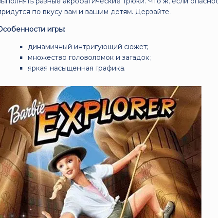
выполнять разные акробатические трюки. Что ж, если опаснос
придутся по вкусу вам и вашим детям. Дерзайте.
Особенности игры:
динамичный интригующий сюжет;
множество головоломок и загадок;
яркая насыщенная графика.