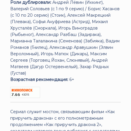
Роли дублировали:
Андрей Лёвин (Иккинг),
Валерий Соловьев (с 1 по 9 серию) / Борис Хасанов
(с 10 по 20 серию) (Стоик), Алексей Макрецкий
(Плевака), Софья Ануфриева (Астрид), Михаил
Хрусталёв (Сморкала), Игорь Виноградов
(Рыбьеног), Александр Разбаш (Задирака),
Марианна Талалакина (Семенова) (Забияка), Вадим
Романов (Гнилец), Александр Аравушкин (Элвин
Вероломный), Игорь Матюк (Дикарь), Максим
Сергеев (Торговец Йохан, Слюнявый), Андрей
Матвеев (Дагур Остервенелый), Захар Рядных
(Густав)
Возрастная рекомендация:
6+
Сериал служит мостом, связывающим фильм «Как
приручить дракона» с его полнометражным
продолжением «Как приручить дракона 2»,
создатели которого тесно работают с создателями