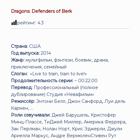
Dragons: Defenders of Berk
рейтинг:
4.3
Страна:
США
Год выпуска:
2014
Жанр:
мультфильм, фэнтези, боевик, драма,
приключения, семейный
Слоган:
«Live to train, train to live!»
Продолжительность серии:
~ 00:22:00
Перевод:
Профессиональный (полное
дублирование) Студия «Невафильм»
Режиссёр:
Энтони Белл, Джон Санфорд, Луи дель
Кармен, ...
Роли озвучивали:
Джей Барушель, Кристофер
Минц-Плассе, ТиДжей Миллер, Америка Феррера,
Зак Перлман, Нолан Норт, Крис Эджерли, Джули
Ариелла Маркус, Андре ВермюленСтивен Рут