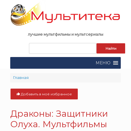
Skip
to
content
лучшие мультфильмы и мультсериалы
Запрос
для
поиска:
МЕНЮ
Главная
Добавить в моё избранное
Драконы: Защитники
Олуха. Мультфильмы