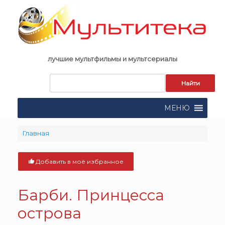
Skip
to
content
лучшие мультфильмы и мультсериалы
Запрос
для
поиска:
МЕНЮ
Главная
Добавить в моё избранное
Барби. Принцесса
острова