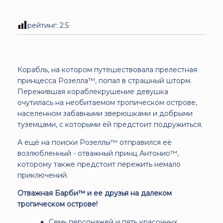
рейтинг:
2.5
Корабль, на котором путешествовала прелестная
принцесса Розелла™, попал в страшный шторм.
Пережившая кораблекрушение девушка
очутилась на необитаемом тропическом острове,
населенном забавными зверюшками и добрыми
туземцами, с которыми ей предстоит подружиться.
А ещё на поиски Розеллы™ отправился её
возлюбленный - отважный принц Антонио™,
которому также предстоит пережить немало
приключений.
Отважная Барби™ и ее друзья на далеком
тропическом острове!
Семь персонажей и пять красочных