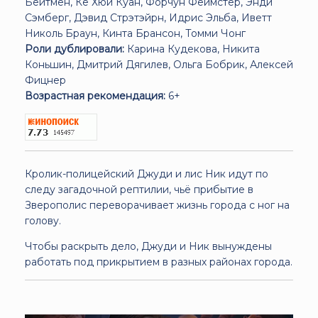
Бейтмен, Ке Хюи Куан, Форчун Феймстер, Энди
Сэмберг, Дэвид Стрэтэйрн, Идрис Эльба, Иветт
Николь Браун, Кинта Брансон, Томми Чонг
Роли дублировали:
Карина Кудекова, Никита
Коньшин, Дмитрий Дягилев, Ольга Бобрик, Алексей
Фицнер
Возрастная рекомендация:
6+
Кролик-полицейский Джуди и лис Ник идут по
следу загадочной рептилии, чьё прибытие в
Зверополис переворачивает жизнь города с ног на
голову.
Чтобы раскрыть дело, Джуди и Ник вынуждены
работать под прикрытием в разных районах города.