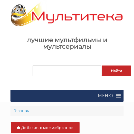
Skip
to
content
лучшие мультфильмы и
мультсериалы
Запрос
для
поиска:
МЕНЮ
Главная
Добавить в моё избранное