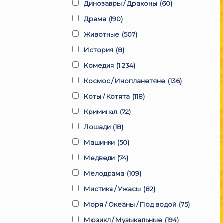
Динозавры / Драконы
(60)
Драма
(190)
Животные
(507)
История
(8)
Комедия
(1 234)
Космос / Инопланетяне
(136)
Коты / Котята
(118)
Криминал
(72)
Лошади
(18)
Машинки
(50)
Медведи
(74)
Мелодрама
(109)
Мистика / Ужасы
(82)
Моря / Океаны / Под водой
(75)
Мюзикл / Музыкальные
(194)