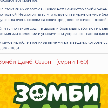
обожают все мрачное.
Но стоит ли их опасаться? Вовсе нет! Семейство зомби очень
по полной. Несмотря на то, что живут они в мрачном мире бе
существа очень похожи на своих предшественников – людей.
Они точно так же ходят в школы и больницы, работают и разв
же милыми скелетами и упырями они устраивают настоящие 
А самое излюбленное их занятие – играть вещами, которые ос
здесь люди.
Зомби Дамб. Сезон 1 (серии 1-60)