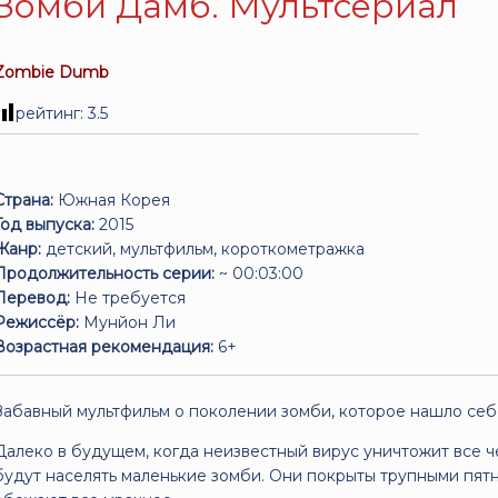
Зомби Дамб. Мультсериал
Zombie Dumb
рейтинг:
3.5
Страна:
Южная Корея
Год выпуска:
2015
Жанр:
детский, мультфильм, короткометражка
Продолжительность серии:
~ 00:03:00
Перевод:
Не требуется
Режиссёр:
Мунйон Ли
Возрастная рекомендация:
6+
Забавный мультфильм о поколении зомби, которое нашло себ
Далеко в будущем, когда неизвестный вирус уничтожит все 
будут населять маленькие зомби. Они покрыты трупными пят