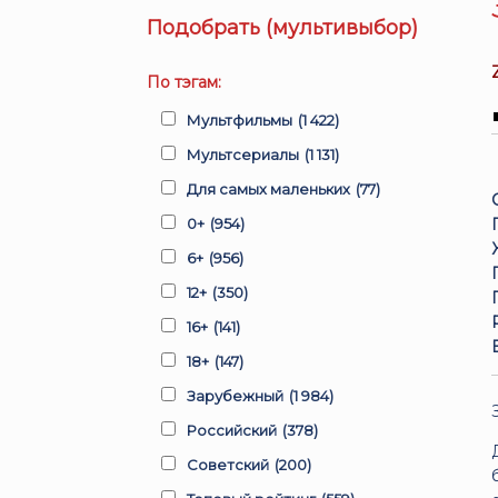
Подобрать (мультивыбор)
По тэгам:
Мультфильмы
(1 422)
Мультсериалы
(1 131)
Для самых маленьких
(77)
0+
(954)
6+
(956)
12+
(350)
16+
(141)
18+
(147)
Зарубежный
(1 984)
Российский
(378)
Советский
(200)