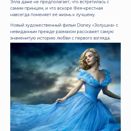
Элла даже не предполагает, что встретилась с
самим принцем, и что вскоре Фея-крестная
навсегда поменяет её жизнь к лучшему.
Новый художественный фильм Disney «Золушка» с
невиданным прежде размахом расскажет самую
знаменитую историю любви с первого взгляда.