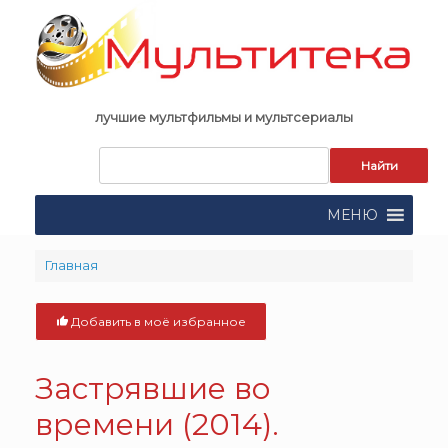
Skip
to
content
лучшие мультфильмы и мультсериалы
Запрос
для
поиска:
МЕНЮ
Главная
Добавить в моё избранное
Застрявшие во
времени (2014).