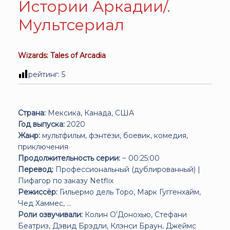
Истории Аркадии/.
Мультсериал
Wizards: Tales of Arcadia
рейтинг:
5
Страна:
Мексика, Канада, США
Год выпуска:
2020
Жанр:
мультфильм, фэнтези, боевик, комедия,
приключения
Продолжительность серии:
~ 00:25:00
Перевод:
Профессиональный (дублированный) |
Пифагор по заказу Netflix
Режиссёр:
Гильермо дель Торо, Марк Гуггенхайм,
Чед Хаммес, ...
Роли озвучивали:
Колин О’Донохью, Стефани
Беатриз, Дэвид Брэдли, Клэнси Браун, Джеймс