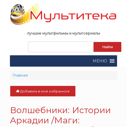
Skip
to
content
лучшие мультфильмы и мультсериалы
Запрос
для
поиска:
МЕНЮ
Главная
Добавить в моё избранное
Волшебники: Истории
Аркадии /Маги: