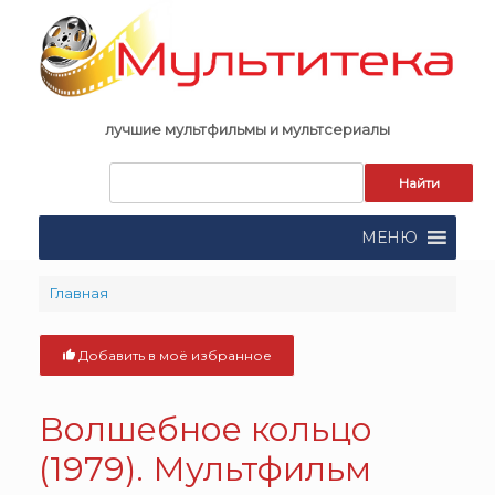
Skip
to
content
лучшие мультфильмы и мультсериалы
Запрос
для
поиска:
МЕНЮ
Главная
Добавить в моё избранное
Волшебное кольцо
(1979). Мультфильм