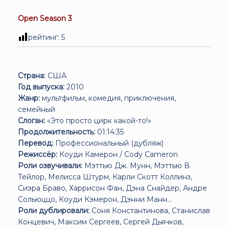
Open Season 3
рейтинг:
5
Страна:
США
Год выпуска:
2010
Жанр:
мультфильм, комедия, приключения,
семейный
Слоган:
«Это просто цирк какой-то!»
Продолжительность:
01:14:35
Перевод:
Профессиональный (дубляж)
Режиссёр:
Коуди Камерон / Cody Cameron
Роли озвучивали:
Мэттью Дж. Мунн, Мэттью В.
Тейлор, Мелисса Штурм, Карли Скотт Коллинз,
Сиэра Браво, Харрисон Фан, Дэна Снайдер, Андре
Сольюццо, Коуди Кэмерон, Дэнни Манн...
Роли дублировали:
Соня Константинова, Станислав
Концевич, Максим Сергеев, Сергей Дьячков,