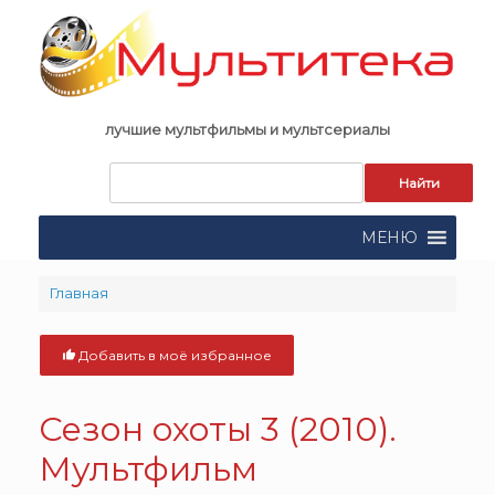
Skip
to
content
лучшие мультфильмы и мультсериалы
Запрос
для
поиска:
МЕНЮ
Главная
Добавить в моё избранное
Сезон охоты 3 (2010).
Мультфильм