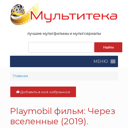
Skip
to
content
лучшие мультфильмы и мультсериалы
Запрос
для
поиска:
МЕНЮ
Главная
Добавить в моё избранное
Playmobil фильм: Через
вселенные (2019).