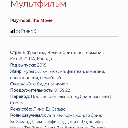
Мультфильм
Playmobil: The Movie
рейтинг:
5
Страна:
Франция, Великобритания, Германия,
Китай, США, Канада
Год выпуска:
2019
Жанр:
мультфильм, мюзикл, фэнтези, комедия,
приключения, семейный
Слоган:
«Это будет эпично!»
Продолжительность:
01:39:22
Перевод:
Профессиональный (дублированный) |
iTunes
Режиссёр:
Лино ДиСальво
Роли озвучивали:
Аня Тейлор-Джой, Гэбриел
Бейтман, Джим Гэффиган, Дэниэл Рэдклифф,
Меган Трэйнор, Адам Ламберт, Кенан Томпсон,