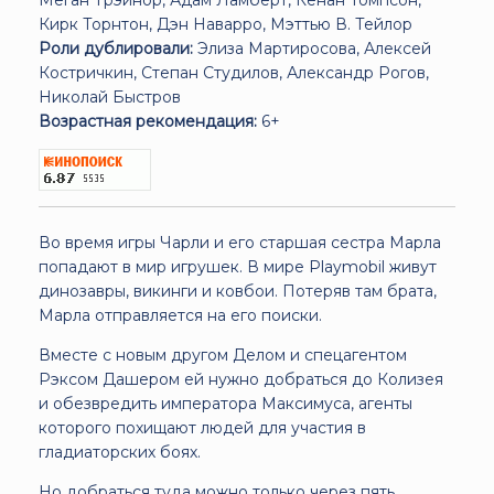
Кирк Торнтон, Дэн Наварро, Мэттью В. Тейлор
Роли дублировали:
Элиза Мартиросова, Алексей
Костричкин, Степан Студилов, Александр Рогов,
Николай Быстров
Возрастная рекомендация:
6+
Во время игры Чарли и его старшая сестра Марла
попадают в мир игрушек. В мире Playmobil живут
динозавры, викинги и ковбои. Потеряв там брата,
Марла отправляется на его поиски.
Вместе с новым другом Делом и спецагентом
Рэксом Дашером ей нужно добраться до Колизея
и обезвредить императора Максимуса, агенты
которого похищают людей для участия в
гладиаторских боях.
Но добраться туда можно только через пять