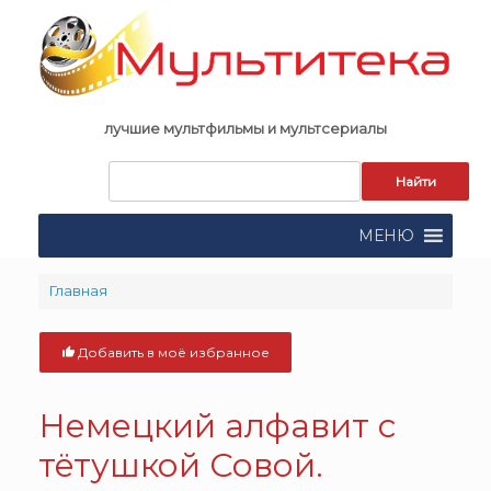
Skip
to
content
лучшие мультфильмы и мультсериалы
Запрос
для
поиска:
МЕНЮ
Главная
Добавить в моё избранное
Немецкий алфавит c
тётушкой Совой.