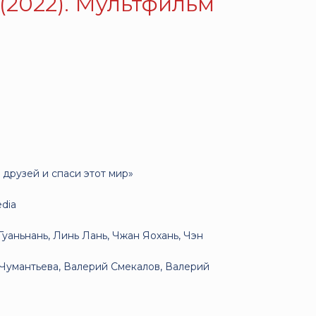
(2022). Мультфильм
и друзей и спаси этот мир»
dia
уаньнань, Линь Лань, Чжан Яохань, Чэн
умантьева, Валерий Смекалов, Валерий