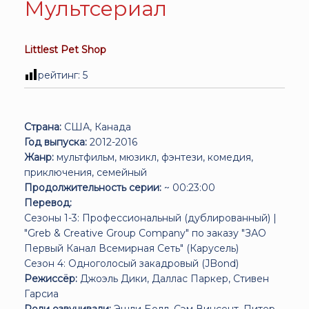
Мультсериал
Littlest Pet Shop
рейтинг:
5
Страна:
США, Канада
Год выпуска:
2012-2016
Жанр:
мультфильм, мюзикл, фэнтези, комедия,
приключения, семейный
Продолжительность серии:
~ 00:23:00
Перевод:
Сезоны 1-3: Профессиональный (дублированный) |
"Greb & Creative Group Company" по заказу "ЗАО
Первый Канал Всемирная Сеть" (Карусель)
Сезон 4: Одноголосый закадровый
(JBond)
Режиссёр:
Джоэль Дики, Даллас Паркер, Стивен
Гарсиа
Роли озвучивали:
Эшли Болл, Сэм Винсент, Питер