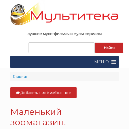
Skip
to
content
лучшие мультфильмы и мультсериалы
Запрос
для
поиска:
МЕНЮ
Главная
Добавить в моё избранное
Маленький
зоомагазин.