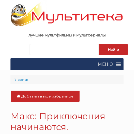
Skip
to
content
лучшие мультфильмы и мультсериалы
Запрос
для
поиска:
МЕНЮ
Главная
Добавить в моё избранное
Макс: Приключения
начинаются.