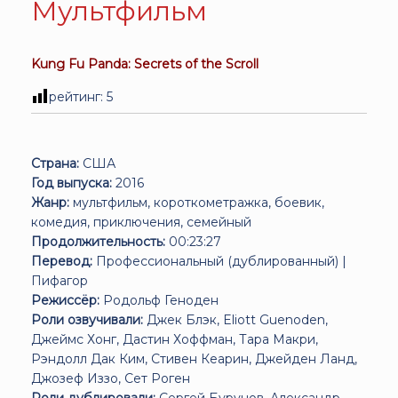
Мультфильм
Kung Fu Panda: Secrets of the Scroll
рейтинг:
5
Страна:
США
Год выпуска:
2016
Жанр:
мультфильм, короткометражка, боевик,
комедия, приключения, семейный
Продолжительность:
00:23:27
Перевод:
Профессиональный (дублированный) |
Пифагор
Режиссёр:
Родольф Геноден
Роли озвучивали:
Джек Блэк, Eliott Guenoden,
Джеймс Хонг, Дастин Хоффман, Тара Макри,
Рэндолл Дак Ким, Стивен Кеарин, Джейден Ланд,
Джозеф Иззо, Сет Роген
Роли дублировали:
Сергей Бурунов, Александр