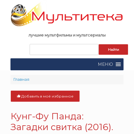
Skip
to
content
лучшие мультфильмы и мультсериалы
Запрос
для
поиска:
МЕНЮ
Главная
Добавить в моё избранное
Кунг-Фу Панда:
Загадки свитка (2016).