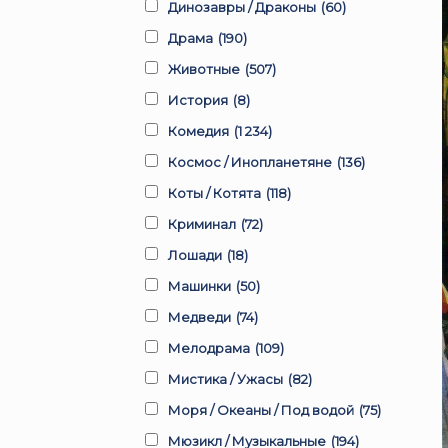
Динозавры / Драконы
(60)
Драма
(190)
Животные
(507)
История
(8)
Комедия
(1 234)
Космос / Инопланетяне
(136)
Коты / Котята
(118)
Криминал
(72)
Лошади
(18)
Машинки
(50)
Медведи
(74)
Мелодрама
(109)
Мистика / Ужасы
(82)
Моря / Океаны / Под водой
(75)
Мюзикл / Музыкальные
(194)