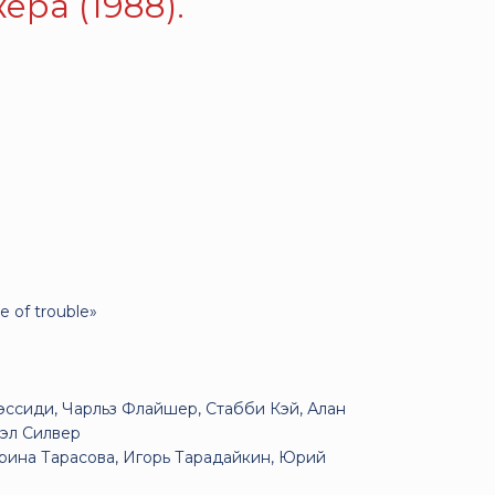
ра (1988).
le of trouble»
ссиди, Чарльз Флайшер, Стабби Кэй, Алан
оэл Силвер
ина Тарасова, Игорь Тарадайкин, Юрий