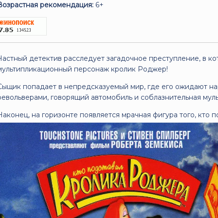
Возрастная рекомендация:
6+
Частный детектив расследует загадочное преступление, в к
мультипликационный персонаж кролик Роджер!
Сыщик попадает в непредсказуемый мир, где его ожидают н
револьверами, говорящий автомобиль и соблазнительная муль
Наконец, на горизонте появляется мрачная фигура того, кто 