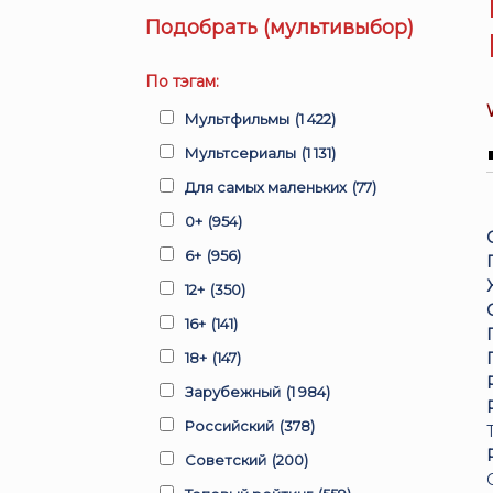
Подобрать (мультивыбор)
По тэгам:
Мультфильмы
(1 422)
Мультсериалы
(1 131)
Для самых маленьких
(77)
0+
(954)
6+
(956)
12+
(350)
16+
(141)
18+
(147)
Зарубежный
(1 984)
Российский
(378)
Советский
(200)