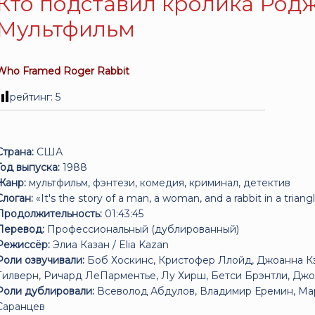
Кто подставил кролика Родже
Мультфильм
Who Framed Roger Rabbit
рейтинг:
5
Страна:
США
Год выпуска:
1988
Жанр:
мультфильм, фэнтези, комедия, криминал, детектив
Слоган:
«It's the story of a man, a woman, and a rabbit in a triang
Продолжительность:
01:43:45
Перевод:
Профессиональный (дублированный)
Режиссёр:
Элиа Казан / Elia Kazan
Роли озвучивали:
Боб Хоскинс, Кристофер Ллойд, Джоанна Кэ
Тилверн, Ричард ЛеПарментье, Лу Хирш, Бетси Брэнтли, Дж
Роли дублировали:
Всеволод Абдулов, Владимир Еремин, Мар
Саранцев