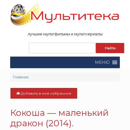
Skip
to
content
лучшие мультфильмы и мультсериалы
Запрос
для
поиска:
МЕНЮ
Главная
Добавить в моё избранное
Кокоша — маленький
дракон (2014).