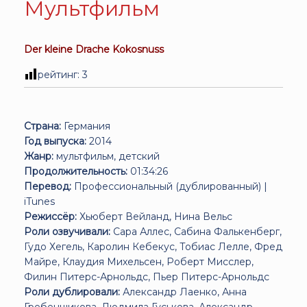
Мультфильм
Der kleine Drache Kokosnuss
рейтинг:
3
Страна:
Германия
Год выпуска:
2014
Жанр:
мультфильм, детский
Продолжительность:
01:34:26
Перевод:
Профессиональный (дублированный) |
iTunes
Режиссёр:
Хьюберт Вейланд, Нина Вельс
Роли озвучивали:
Сара Аллес, Сабина Фалькенберг,
Гудо Хегель, Каролин Кебекус, Тобиас Лелле, Фред
Майре, Клаудия Михельсен, Роберт Мисслер,
Филин Питерс-Арнольдс, Пьер Питерс-Арнольдс
Роли дублировали:
Александр Лаенко, Анна
Гребенщикова, Людмила Гуськова, Александр