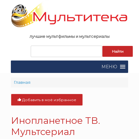
Skip
to
content
лучшие мультфильмы и мультсериалы
Запрос
для
поиска:
МЕНЮ
Главная
Добавить в моё избранное
Инопланетное ТВ.
Мультсериал