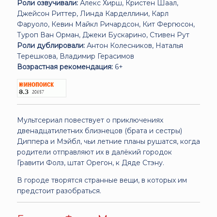
Роли озвучивали:
Алекс Хирш, Кристен Шаал,
Джейсон Риттер, Линда Карделлини, Карл
Фаруоло, Кевин Майкл Ричардсон, Кит Фергюсон,
Туроп Ван Орман, Джеки Бускарино, Стивен Рут
Роли дублировали:
Антон Колесников, Наталья
Терешкова, Владимир Герасимов
Возрастная рекомендация:
6+
Мультсериал повествует о приключениях
двенадцатилетних близнецов (брата и сестры)
Диппера и Мэйбл, чьи летние планы рушатся, когда
родители отправляют их в далёкий городок
Гравити Фолз, штат Орегон, к Дяде Стэну.
В городе творятся странные вещи, в которых им
предстоит разобраться.