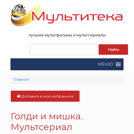
Skip
to
content
лучшие мультфильмы и мультсериалы
Запрос
для
поиска:
МЕНЮ
Главная
Добавить в моё избранное
Голди и мишка.
Мультсериал