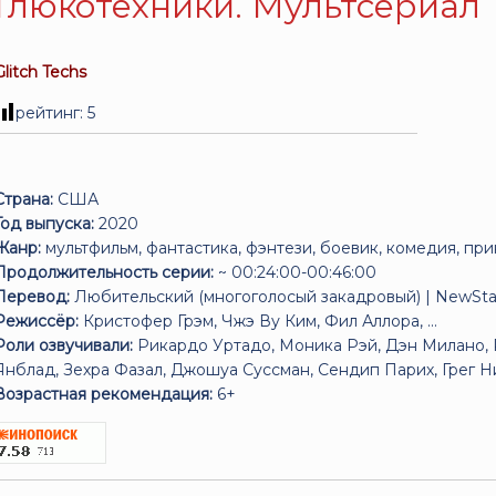
Глюкотехники. Мультсериал
Glitch Techs
рейтинг:
5
Страна:
США
Год выпуска:
2020
Жанр:
мультфильм, фантастика, фэнтези, боевик, комедия, пр
Продолжительность серии:
~ 00:24:00-00:46:00
Перевод:
Любительский (многоголосый закадровый) | NewSta
Режиссёр:
Кристофер Грэм, Чжэ Ву Ким, Фил Аллора, ...
Роли озвучивали:
Рикардо Уртадо, Моника Рэй, Дэн Милано, R
Янблад, Зехра Фазал, Джошуа Суссман, Сендип Парих, Грег Н
Возрастная рекомендация:
6+