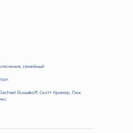
иключения, семейный
tion
achael Russakoff, Скотт Кример, Люк
икс