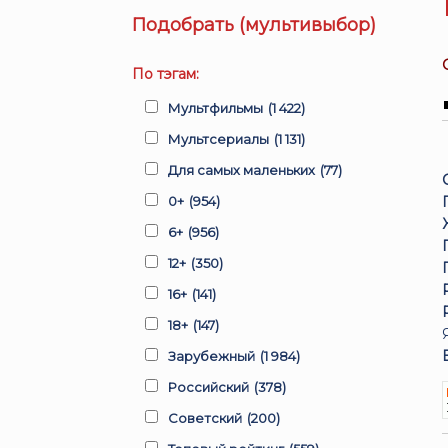
Подобрать (мультивыбор)
По тэгам:
Мультфильмы
(1 422)
Мультсериалы
(1 131)
Для самых маленьких
(77)
0+
(954)
6+
(956)
12+
(350)
16+
(141)
18+
(147)
Зарубежный
(1 984)
Российский
(378)
Советский
(200)