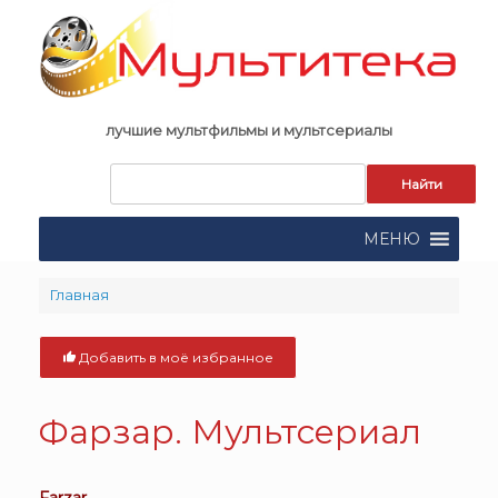
Skip
to
content
лучшие мультфильмы и мультсериалы
Запрос
для
поиска:
МЕНЮ
Главная
Добавить в моё избранное
Фарзар. Мультсериал
Farzar