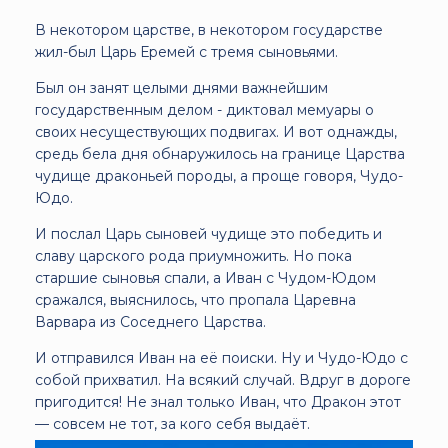
В некотором царстве, в некотором государстве
жил-был Царь Еремей с тремя сыновьями.
Был он занят целыми днями важнейшим
государственным делом - диктовал мемуары о
своих несуществующих подвигах. И вот однажды,
средь бела дня обнаружилось на границе Царства
чудище драконьей породы, а проще говоря, Чудо-
Юдо.
И послал Царь сыновей чудище это победить и
славу царского рода приумножить. Но пока
старшие сыновья спали, а Иван с Чудом-Юдом
сражался, выяснилось, что пропала Царевна
Варвара из Соседнего Царства.
И отправился Иван на её поиски. Ну и Чудо-Юдо с
собой прихватил. На всякий случай. Вдруг в дороге
пригодится! Не знал только Иван, что Дракон этот
— совсем не тот, за кого себя выдаёт.