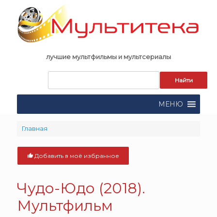
Skip
to
content
лучшие мультфильмы и мультсериалы
Запрос
для
поиска:
МЕНЮ
Главная
Добавить в моё избранное
Чудо-Юдо (2018).
Мультфильм