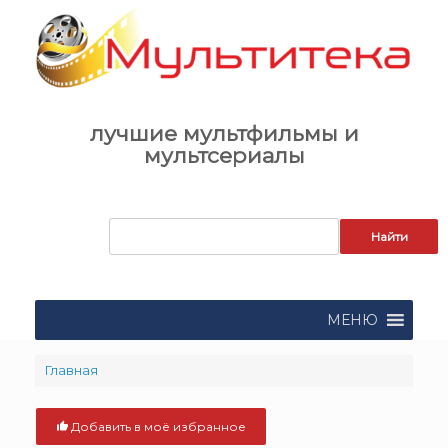
Skip
to
content
лучшие мультфильмы и
мультсериалы
Запрос
для
поиска:
МЕНЮ
Главная
Добавить в моё избранное