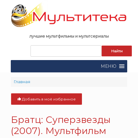
Skip
to
content
лучшие мультфильмы и мультсериалы
Запрос
для
поиска:
МЕНЮ
Главная
Добавить в моё избранное
Братц: Суперзвезды
(2007). Мультфильм