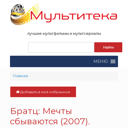
Skip
to
content
лучшие мультфильмы и мультсериалы
Запрос
для
поиска:
МЕНЮ
Главная
Добавить в моё избранное
Братц: Мечты
сбываются (2007).