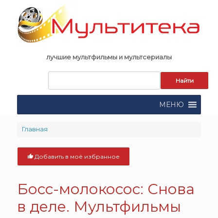
Skip
to
content
лучшие мультфильмы и мультсериалы
Запрос
для
поиска:
МЕНЮ
Главная
Добавить в моё избранное
Босс-молокосос: Снова
в деле. Мультфильмы