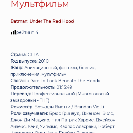
Мультфильм
Batman: Under The Red Hood
рейтинг:
4
Страна:
США
Год выпуска:
2010
Жанр:
Анимационный, фэнтези, боевик,
приключения, мультфильм
Слоган:
«Dare To Look Beneath The Hood»
Продолжительность:
01:15:49
Перевод:
Профессиональный (Многоголосый
закадровый - THT)
Режиссёр:
Брэндон Виетти / Brandon Vietti
Роли озвучивали:
Брюс Гринвуд, Дженсен Эклс,
Джон Ди Маджио, Нил Патрик Харрис, Джейсон
Айзекс, Уэйд Уильямс, Карлос Аласраки, Роберт
Клотуорти, Гэри Коул, Брайан Джордж...