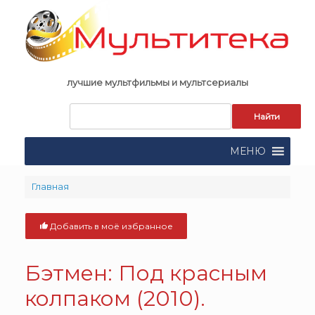
Skip
to
content
лучшие мультфильмы и мультсериалы
Запрос
для
поиска:
МЕНЮ
Главная
Добавить в моё избранное
Бэтмен:
Под красным
колпаком
(2010).