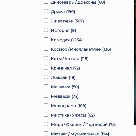
Динозавры / Драконы
(60)
Драма
(190)
Животные
(507)
История
(8)
Комедия
(1 234)
Космос / Инопланетяне
(136)
Коты / Котята
(118)
Криминал
(72)
Лошади
(18)
Машинки
(50)
Медведи
(74)
Мелодрама
(109)
Мистика / Ужасы
(82)
Моря / Океаны / Под водой
(75)
Мюзикл / Музыкальные
(194)