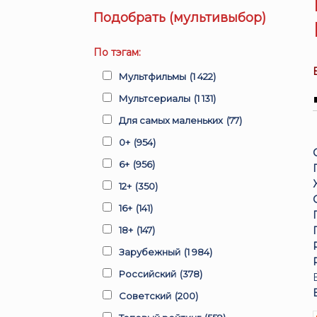
Подобрать (мультивыбор)
По тэгам:
Мультфильмы
(1 422)
Мультсериалы
(1 131)
Для самых маленьких
(77)
0+
(954)
6+
(956)
12+
(350)
16+
(141)
18+
(147)
Зарубежный
(1 984)
Российский
(378)
Советский
(200)