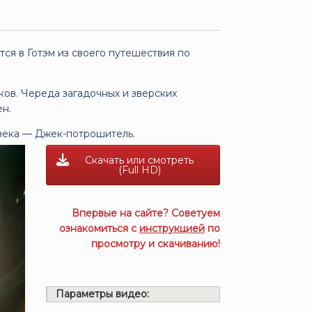
тся в Готэм из своего путешествия по
ков. Череда загадочных и зверских
ен.
века — Джек-потрошитель.
Скачать или смотреть
(Full HD)
Впервые на сайте? Советуем
ознакомиться с
инструкцией
по
просмотру и скачиванию!
Параметры видео: