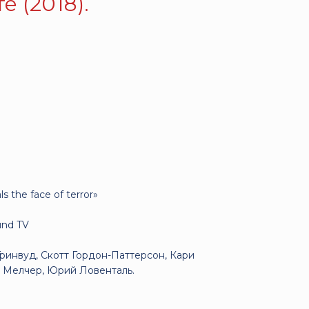
е (2018).
s the face of terror»
und TV
ринвуд, Скотт Гордон-Паттерсон, Кари
н Мелчер, Юрий Ловенталь.