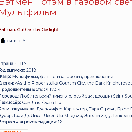
Бэтмен: Готэм в газовом свет
Мультфильм
Batman: Gotham by Gaslight
рейтинг:
5
Страна:
США
Год выпуска:
2018
Жанр:
Мультфильм, фантастика, боевик, приключения
Слоган:
«As the Ripper stalks Gotham City, the Dark Knight reveal
Продолжительность:
01:17:04
Перевод:
Любительский (многоголосый закадровый) Saint So
Режиссёр:
Сэм Лью / Sam Liu.
Роли озвучивали:
Дженнифер Карпентер, Тара Стронг, Брюс Г
Вурер, Грэй ДеЛисл, Джон Ди Маджио, Энтони Хэд, Линколь
Возрастная рекомендация:
12+