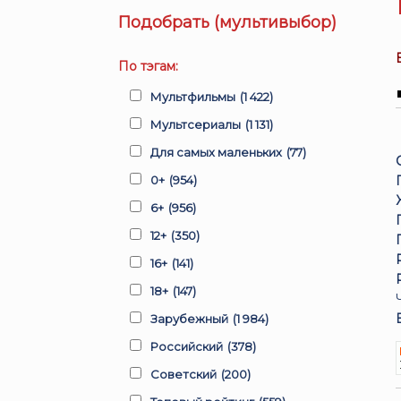
Подобрать (мультивыбор)
По тэгам:
Мультфильмы
(1 422)
Мультсериалы
(1 131)
Для самых маленьких
(77)
0+
(954)
6+
(956)
12+
(350)
16+
(141)
18+
(147)
Зарубежный
(1 984)
Российский
(378)
Советский
(200)