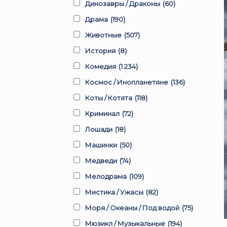
Динозавры / Драконы
(60)
Драма
(190)
Животные
(507)
История
(8)
Комедия
(1 234)
Космос / Инопланетяне
(136)
Коты / Котята
(118)
Криминал
(72)
Лошади
(18)
Машинки
(50)
Медведи
(74)
Мелодрама
(109)
Мистика / Ужасы
(82)
Моря / Океаны / Под водой
(75)
Мюзикл / Музыкальные
(194)