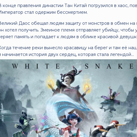
В конце правления династии Тан Китай погрузился в хаос, п
Император стал одержим бессмертием.
Великий Даос обещал людям защиту от монстров в обмен на п
он хотел получить. Змеиное племя отправляет убийцу, чтобы 
теряет память и попадает к людям в облике красивой девушк
Когда течение реки вынесло красавицу на берег и там её на
и начинается история двух сердец, которая стала легендой...