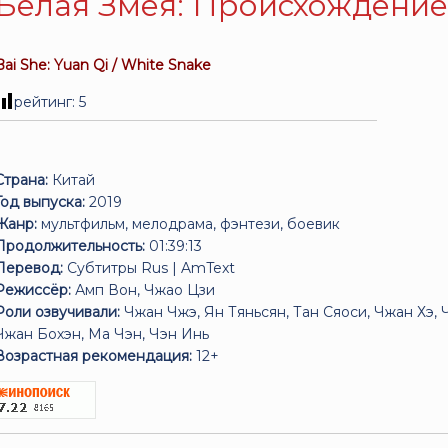
Белая Змея: Происхождение 
Bai She: Yuan Qi / White Snake
рейтинг:
5
Страна:
Китай
Год выпуска:
2019
Жанр:
мультфильм, мелодрама, фэнтези, боевик
Продолжительность:
01:39:13
Перевод:
Субтитры Rus | AmText
Режиссёр:
Амп Вон, Чжао Цзи
Роли озвучивали:
Чжан Чжэ, Ян Тяньсян, Тан Сяоси, Чжан Хэ,
Чжан Бохэн, Ма Чэн, Чэн Инь
Возрастная рекомендация:
12+