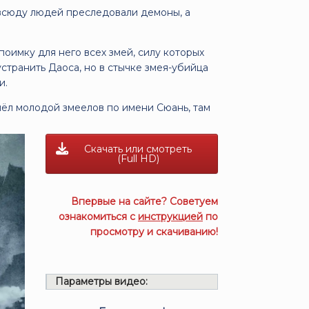
овсюду людей преследовали демоны, а
оимку для него всех змей, силу которых
устранить Даоса, но в стычке змея-убийца
и.
шёл молодой змеелов по имени Сюань, там
Скачать или смотреть
(Full HD)
Впервые на сайте? Советуем
ознакомиться с
инструкцией
по
просмотру и скачиванию!
Параметры видео: