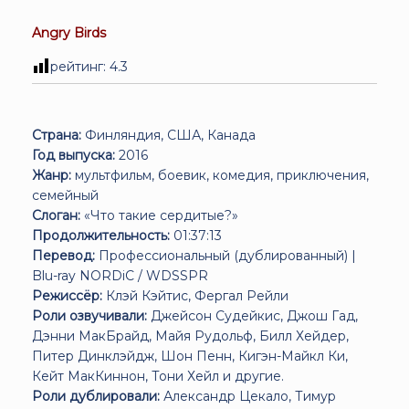
Angry Birds
рейтинг:
4.3
Страна:
Финляндия, США, Канада
Год выпуска:
2016
Жанр:
мультфильм, боевик, комедия, приключения,
семейный
Слоган:
«Что такие сердитые?»
Продолжительность:
01:37:13
Перевод:
Профессиональный (дублированный) |
Blu-ray NORDiC / WDSSPR
Режиссёр:
Клэй Кэйтис, Фергал Рейли
Роли озвучивали:
Джейсон Судейкис, Джош Гад,
Дэнни МакБрайд, Майя Рудольф, Билл Хейдер,
Питер Динклэйдж, Шон Пенн, Кигэн-Майкл Ки,
Кейт МакКиннон, Тони Хейл и другие.
Роли дублировали:
Александр Цекало, Тимур