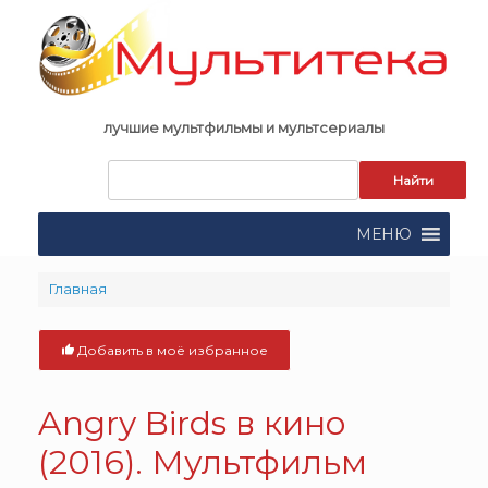
Skip
to
content
лучшие мультфильмы и мультсериалы
Запрос
для
поиска:
МЕНЮ
Главная
Добавить в моё избранное
Angry Birds в кино
(2016). Мультфильм