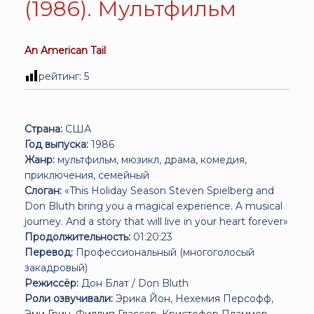
(1986). Мультфильм
An American Tail
рейтинг:
5
Страна:
США
Год выпуска:
1986
Жанр:
мультфильм, мюзикл, драма, комедия,
приключения, семейный
Слоган:
«This Holiday Season Steven Spielberg and
Don Bluth bring you a magical experience. A musical
journey. And a story that will live in your heart forever»
Продолжительность:
01:20:23
Перевод:
Профессиональный (многоголосый
закадровый)
Режиссёр:
Дон Блат / Don Bluth
Роли озвучивали:
Эрика Йон, Нехемия Персофф,
Эми Грин, Филлип Глассер, Кристофер Пламмер,