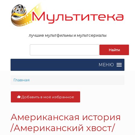
Skip
to
content
лучшие мультфильмы и мультсериалы
Запрос
для
поиска:
МЕНЮ
Главная
Добавить в моё избранное
Американская история
/Американский хвост/